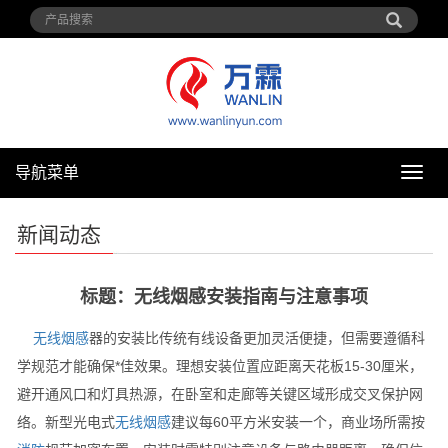
导航菜单
导
航
菜
新闻动态
单
标题：无线烟感安装指南与注意事项
无线
烟感
器的安装比传统有线设备更加灵活便捷，但需要遵循科
学规范才能确保*佳效果。理想安装位置应距离天花板15-30厘米，
避开通风口和灯具热源，在卧室和走廊等关键区域形成交叉保护网
络。新型光电式
无线
烟感
建议每60平方米安装一个，商业场所需按