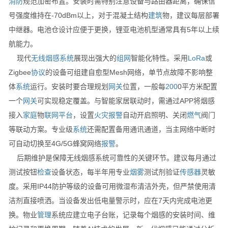
消防
规范加密布置。安装时需特别注意设备与路由器距离，确保信
号强度维持在-70dBm以上，对于混凝土结构
建筑
物，建议每层部署
中继器。电池仓设计应便于更换，锂亚电池机型通常具有5年以上续
航能力。
现代
无线
烟感
系统
展现出强大的
组网
智能化特性。采用
LoRa
或
Zigbee
协议
的设备可组建自愈型Mesh网络，单节点故障不影响整
体
系统
运行。安装时要合理规划
网关
位置，一般每
200
0平方米配置
一个
网关
可实现稳定覆盖。与智能家居联动时，需通过APP将烟感
接入
家庭
物
联网
平台
，设置
火灾
报警
自动开启照明、关闭
燃气
阀门
等联动方案。专业级
系统
还需配置备用通讯通道，当主网络中断时
可自动切换至4G/5G蜂窝网络
报警
。
后期维护是保障无线烟感系统可靠性的关键环节。建议每月通过
测试按钮
检查
设备状态，每半年用专业
烟雾
测试剂验证
传感器
灵敏
度。采用IP44防护等级的设备可用微湿布清洁外壳，但严禁使用清
洁剂直接喷洒。当设备发出低电量警示时，应在7天内完成电池更
换。物业
管理
系统应建立电子台账，记录每个烟感的安装时间、维