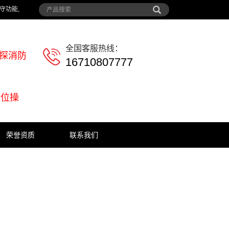
守功能,
全国客服热线：
日探消防
16710807777
复位操
荣誉资质
联系我们