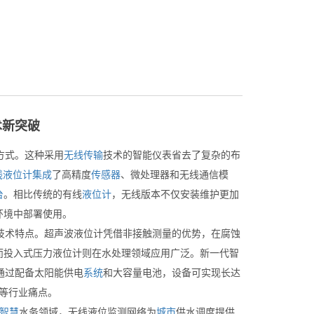
术新突破
方式。这种采用
无线
传输
技术的智能仪表省去了复杂的布
线
液位计
集成
了高精度
传感器
、微处理器和无线通信模
台
。相比传统的有线
液位计
，无线版本不仅安装维护更加
环境中部署使用。
术特点。超声波液位计凭借非接触测量的优势，在腐蚀
而投入式压力液位计则在水处理领域应用广泛。新一代智
。通过配备太阳能供电
系统
和大容量电池，设备可实现长达
时等行业痛点。
智慧
水务领域，无线液位监测网络为
城市
供水调度提供