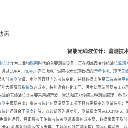
动态
智能无线液位计：监测技
液位计
作为工业物
联网
时代的重要测量设备，正在彻底改变传统液位
监测
通过LORA、
NB-IoT
等低功耗广域网技术实现数据的
远程
传输
。现代
无
够实时
监测
储罐、水池等容器内的液位变化，并将数据上传至
云
端监控
平
还能大幅降低
系统
改造成本，特别适合在化工厂、污水处理站等复杂工业
流的无线液位计主要采用超声波、雷达和压力传感三种测量原理，各具技
监测
中表现突出；雷达液位计在高温高压工况下具有更稳定的测量性能；
液位计还融合了
温度
补偿、自诊断等先进功能，测量精度可达±0.1%FS
年的免维护运行，真正解决了传统液位监测设备维护成本高、数据采集不及
业4.0和智能制造的深入发展，无线液位计正迎来更广阔的应用前景。在