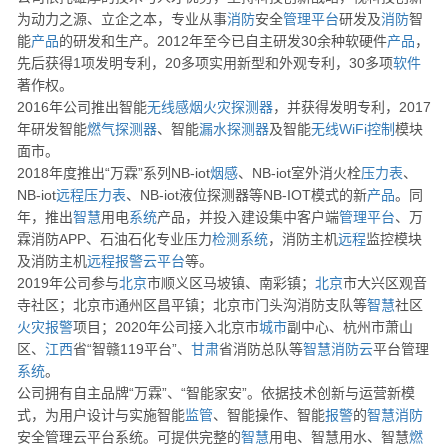
为动力之源、立企之本，专业从事
消防
安全
管理
平台
研发及
消防
智
能
产品
的研发和生产。2012年至今已自主研发30余种软硬件
产品
，
先后获得1项发明专利，20多项实用新型和外观专利，30多项
软件
著作权。
2016年公司推出智能
无线
感烟
火灾
探测器
，并获得发明专利，2017
年研发智能
燃气
探测器
、智能
漏水
探测器
及智能
无线
WiFi
控制
模块
面市。
2018年度推出“万霖”系列NB-iot
烟感
、NB-iot室外消火栓
压力表
、
NB-iot
远程
压力表
、NB-iot液位探测器等NB-IOT模式的新
产品
。同
年，推出
智慧
用电
系统
产品，并投入建设集中客户端
管理
平台
、万
霖消防APP、石油石化专业压力
检测
系统
，消防主机
远程
监控模块
及消防主机
远程
报警
云
平台
等。
2019年公司参与
北京
市顺义区马坡镇、南彩镇；
北京
市大兴区观音
寺社区；北京市通州区昌平镇；北京市门头沟消防支队等
智慧
社区
火灾
报警
项目；2020年公司接入北京市
城市
副中心、杭州市萧山
区、
江西
省“智赣119平台”、
甘肃
省消防总队等
智慧消防
云
平台管理
系统
。
公司拥有自主品牌“万霖”、“智能家安”。依据技术创新与运营新模
式，为用户设计与实施智能
监管
、智能操作、智能
报警
的
智慧消防
安全管理云平台系统。可提供完整的
智慧
用电、智慧用水、智慧
燃