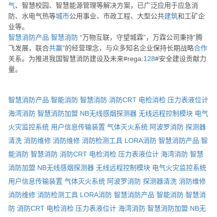
气
、智慧校园、智慧能源管理等解决方案，已广泛应用于应急消
防、水电气热等
城市
公用事业、市政工程、大型公共
建筑
和工矿企
业等。
智慧消防产品
智慧消防
“万物互联，守望城霖”，万霖公司秉持“腾
飞发展，联合
共赢
”的经营理念，与众多知名企业保持长期战略
合作
关系。为推进我国智慧消防建设及未来#rega:
128
#安全建设贡献力
量。
智慧消防产品
智能消防
智慧消防
消防CRT
电检消检
压力表液位计
海湾消防
智慧消防加盟
NB无线感烟探测器
无线远程控制模块
电气
火灾监控系统
用户信息传输装置
气体灭火系统
阿波罗消防
探测器
清洗
消防维修
消防维修
消防检测工具
LORA消防
智慧消防产品
智
能消防
智慧消防
消防CRT
电检消检
压力表液位计
海湾消防
智慧
消防加盟
NB无线感烟探测器
无线远程控制模块
电气火灾监控系统
用户信息传输装置
气体灭火系统
阿波罗消防
探测器清洗
消防维修
消防维修
消防检测工具
LORA消防
智慧消防产品
智能消防
智慧消
防
消防CRT
电检消检
压力表液位计
海湾消防
智慧消防加盟
NB无