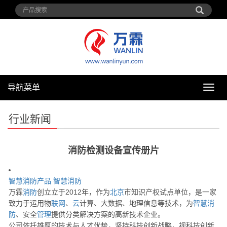
导航菜单
导
航
菜
行业新闻
单
消防检测设备宣传册片
智慧消防产品
智慧消防
万霖
消防
创立立于2012年，作为
北京
市知识产权试点单位，是一家
致力于运用物
联网
、
云
计算、大数据、地理信息等技术，为
智慧消
防
、安全
管理
提供分类解决方案的高新技术企业。
公司依托雄厚的技术与人才优势，坚持科技创新战略，视科技创新