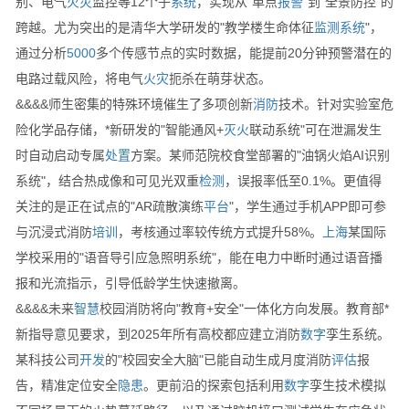
别、电气
火灾
监控等12个子
系统
，实现从"单点
报警
"到"全景防控"的
跨越。尤为突出的是清华大学研发的"教学楼生命体征
监测
系统
"，
通过分析
5000
多个传感节点的实时数据，能提前20分钟预警潜在的
电路过载风险，将电气
火灾
扼杀在萌芽状态。
&&&&师生密集的特殊环境催生了多项创新
消防
技术。针对实验室危
险化学品存储，*新研发的"智能通风+
灭火
联动系统"可在泄漏发生
时自动启动专属
处置
方案。某师范院校食堂部署的"油锅火焰AI识别
系统"，结合热成像和可见光双重
检测
，误报率低至0.1%。更值得
关注的是正在试点的"AR疏散演练
平台
"，学生通过手机APP即可参
与沉浸式消防
培训
，考核通过率较传统方式提升58%。
上海
某国际
学校采用的"语音导引应急照明系统"，能在电力中断时通过语音播
报和光流指示，引导低龄学生快速撤离。
&&&&未来
智慧
校园消防将向"教育+安全"一体化方向发展。教育部*
新指导意见要求，到2025年所有高校都应建立消防
数字
孪生系统。
某科技公司
开发
的"校园安全大脑"已能自动生成月度消防
评估
报
告，精准定位安全
隐患
。更前沿的探索包括利用
数字
孪生技术模拟