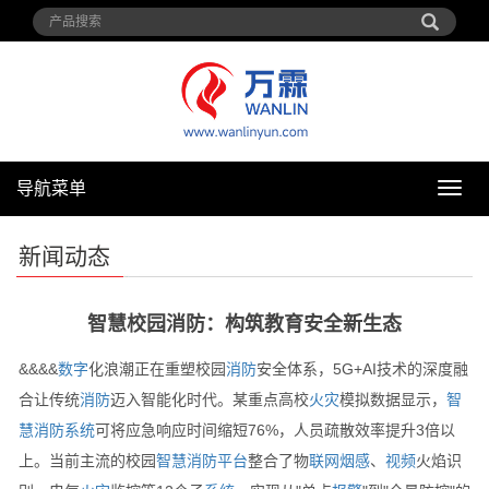
导航菜单
导
航
菜
新闻动态
单
智慧校园消防：构筑教育安全新生态
&&&&
数字
化浪潮正在重塑校园
消防
安全体系，5G+AI技术的深度融
合让传统
消防
迈入智能化时代。某重点高校
火灾
模拟数据显示，
智
慧消防
系统
可将应急响应时间缩短76%，人员疏散效率提升3倍以
上。当前主流的校园
智慧消防
平台
整合了物
联网
烟感
、
视频
火焰识